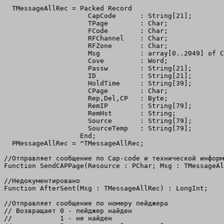
  TMessageAllRec = Packed Record

                     CapCode      : String[21];

                     TPage        : Char;

                     FCode        : Char;

                     RFChannel    : Char;

                     RFZone       : Char;

                     Msg          : array[0..2049] of C
                     Cove         : Word;

                     Passw        : String[21];

                     ID           : String[21];

                     HoldTime     : String[39];

                     CPage        : Char;

                     Rep,Del,CP   : Byte;

                     RemIP        : String[79];

                     RemHst       : String;

                     Source       : String[79];

                     SourceTemp   : String[79];

                   End;

  PMessageAllRec = ^TMessageAllRec;

//Отправляет сообщение по Cap-code и технической информ
Function SendCAPPage(Resource : PChar; Msg : TMessageAl
//Недокументировано

Function AfterSent(Msg : TMessageAllRec) : LongInt;

//Отправляет сообщение по номеру пейджера

// Возвращает 0 - пейджер найден

//            1 - не найден
