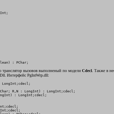
Int;

Это транслятор вызовов выполненый по модели
Cdecl
. Также в н
ll. Интерфейс PgIntWrp.dll:
 LongInt;cdecl;

Char; R,N : LongInt) : LongInt;cdecl;

ngInt) : LongInt;cdecl;

nt;cdecl;

Int;cdecl;
