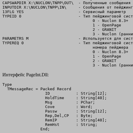
CAPSWAPDIR X:\NUCLON\TNPP\OUT\  - Полученные сообщения 
INPUTDIR X:\NUCLON\TNPP\IN\     - Сообщения от пейджинг
13FLG YES                       - Сервисный параметр

TYPEID 0                        - Тип пейджинговой сист
                                      0 - Nuclon 8.3+

                                      1 - OpenPage

                                      2 - GRANIT

                                      3 - Nuclon (ранни
PARAMETRS M                     - Используется для сист
TYPEREQ 0                       - Тип пейджинговой сист
                                      номера пейджера  
                                      0 - Nuclon 8.3+

                                      1 - OpenPage

                                      2 - GRANIT

Интерфейс PageInt.Dll:
Type

  TMessageRec = Packed Record

                  ID           : String[12];

                  HoldTime     : String[40];

                  Msg          : PChar;

                  Cove         : Word;

                  Passw        : String[12];

                  Rep,Del,CP   : Byte;

                  RemIP        : String[40];

                  RemHst       : String;

                End;
