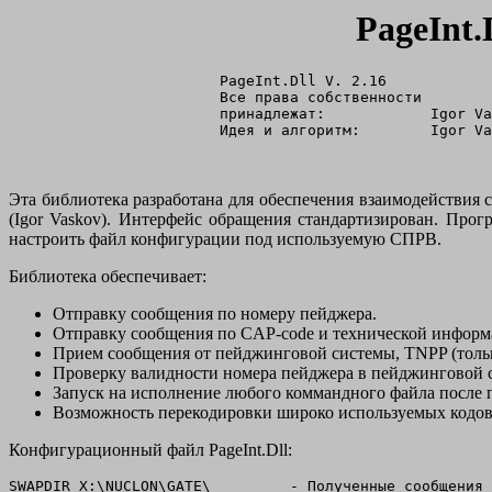
PageInt
                        PageInt.Dll V. 2.16

                        Все права собственности

                        принадлежат:            Igor Va
Эта библиотека разработана для обеспечения взаимодействи
(Igor Vaskov). Интерфейс обращения стандартизирован. Про
настроить файл конфигурации под используемую СПРВ.
Библиотека обеспечивает:
Отправку сообщения по номеру пейджера.
Отправку сообщения по CAP-code и технической информа
Прием сообщения от пейджинговой системы, TNPP (тольк
Проверку валидности номера пейджера в пейджинговой 
Запуск на исполнение любого коммандного файла после 
Возможность перекодировки широко используемых кодовы
Конфигурационный файл PageInt.Dll:
SWAPDIR X:\NUCLON\GATE\         - Полученные сообщения 