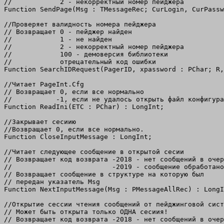
//            2 - некорректный номер пейджера

Function SendPage(Msg : TMessageRec; CurLogin, CurPassw
//Проверяет валидность номера пейджера

// Возвращает 0 - пейджер найден

//            1 - не найден

//            2 - некорректный номер пейджера

//            100 - демоверсия библиотеки

//            отрецательный код ошибки             

Function SearchIDRequest(PagerID, xpassword : PChar; R,
//Читает PageInt.Cfg

// Возвращает 0, если все нормально

//           -1, если не удалось открыть файл конфигура
Function ReadIni(ETC : PChar) : LongInt;

//Закрывает сесиию

//Возвращает 0, если все нормально.

Function CloseInputMessage : LongInt;

//Читает следующее сообщение в открытой сесии

// Возвращает код возврата -2018 - нет сообщений в очер
//                         -2019 - сообщение обработано

// Возвращает сообщение в структуре на которую был

// передан указатель Msg

Function NextInputMessage(Msg : PMessageAllRec) : LongI
//Открытие сессии чтения сообщений от пейджинговой сист
// Может быть открыта только ОДНА сесиия!

// Возвращает код возврата -2018 - нет сообщений в очер