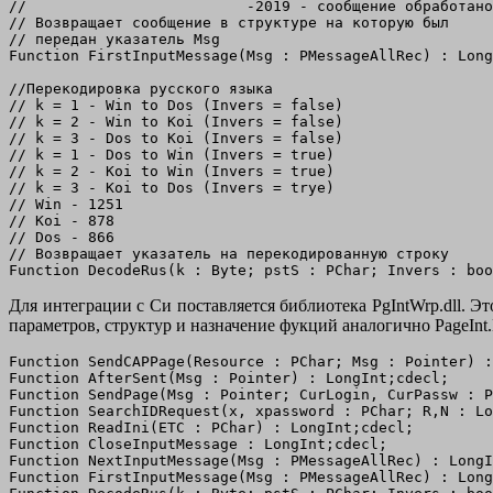
//                         -2019 - сообщение обработано

// Возвращает сообщение в структуре на которую был

// передан указатель Msg

Function FirstInputMessage(Msg : PMessageAllRec) : Long
//Перекодировка русского языка

// k = 1 - Win to Dos (Invers = false)

// k = 2 - Win to Koi (Invers = false)

// k = 3 - Dos to Koi (Invers = false)

// k = 1 - Dos to Win (Invers = true)

// k = 2 - Koi to Win (Invers = true)

// k = 3 - Koi to Dos (Invers = trye)

// Win - 1251

// Koi - 878

// Dos - 866

// Возвращает указатель на перекодированную строку

Для интеграции с Си поставляется библиотека PgIntWrp.dll. 
параметров, структур и назначение фукций аналогично PageInt.D
Function SendCAPPage(Resource : PChar; Msg : Pointer) :
Function AfterSent(Msg : Pointer) : LongInt;cdecl;

Function SendPage(Msg : Pointer; CurLogin, CurPassw : P
Function SearchIDRequest(x, xpassword : PChar; R,N : Lo
Function ReadIni(ETC : PChar) : LongInt;cdecl;

Function CloseInputMessage : LongInt;cdecl;

Function NextInputMessage(Msg : PMessageAllRec) : LongI
Function FirstInputMessage(Msg : PMessageAllRec) : Long