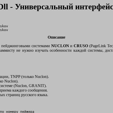
.Dll - Универсальный интерфей
skov

Описание
я с пейджинговыми системами
NUCLON
и
CRUSO
(PageLink Tec
граммисту не нужно изучать особенности каждой системы, дос
ции, TNPP (только Nuclon).
о Nuclon).
системе (Nuclon, GRANIT).
приема каждого сообщения.
х страниц русского языка.
по номеру пейжера
