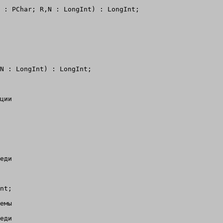
 : PChar; R,N : LongInt) : LongInt;

N : LongInt) : LongInt;

ции

еди

nt;

емы

еди
