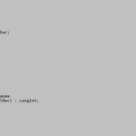
har;

ации

lRec) : LongInt;
