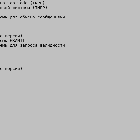
по Cap-Code (TNPP)

овой системы (TNPP)

емы для обмена сообщениями

е версии)   

емы GRANIT

емы для запроса валидности

 
