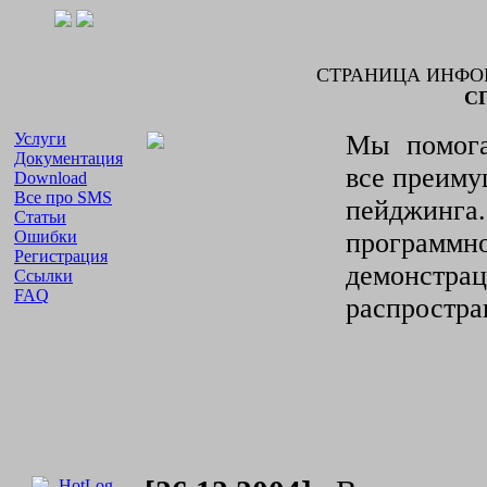
СТРАНИЦА ИНФО
С
Услуги
Мы помога
Документация
все преиму
Download
Все про SMS
пейджинга.
Статьи
Ошибки
програм
Регистрация
демонс
Ссылки
FAQ
распростра